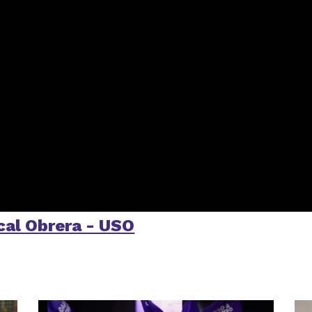
ical Obrera - USO
partir