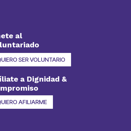
ete al
luntariado
QUIERO SER VOLUNTARIO
íliate a Dignidad &
ompromiso
UIERO AFILIARME