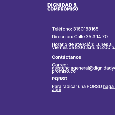
Teléfono: 3160188165
Dirección: Calle 35 # 14 70
Horario de atención: Lunes a
Viernes de 8:00 a.m. a 5:00 p
Contáctanos
Correo:
asistenciageneral@dignidad
promiso.co
PQRSD
Para radicar una PQRSD
haga 
aquí