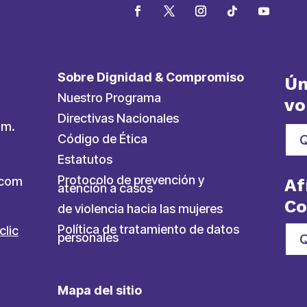
Sobre Dignidad & Compromiso
Ún
Nuestro Programa
vo
Directivas Nacionales
.m.
Código de Ética
Estatutos
Protocolo de prevención y
ycom
Af
atención a casos
C
de violencia hacia las mujeres
Política de tratamiento de datos
clic
personales
Q
Mapa del sitio