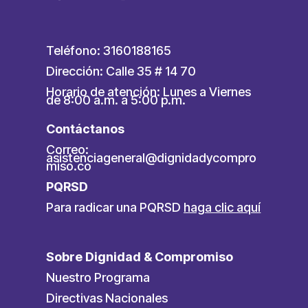
Teléfono: 3160188165
Dirección: Calle 35 # 14 70
Horario de atención: Lunes a Viernes
de 8:00 a.m. a 5:00 p.m.
Contáctanos
Correo:
asistenciageneral@dignidadycompro
miso.co
PQRSD
Para radicar una PQRSD
haga clic aquí
Sobre Dignidad & Compromiso
Nuestro Programa
Directivas Nacionales