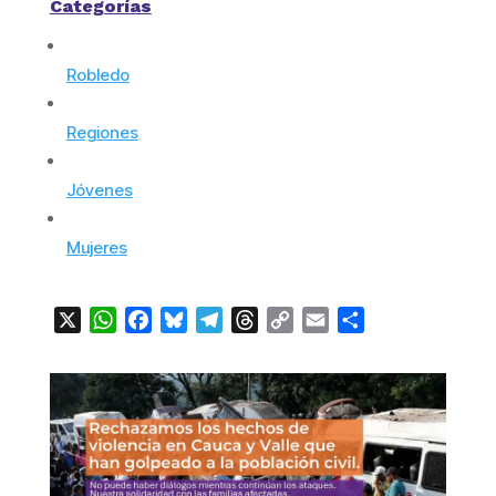
Categorías
Robledo
Regiones
Jóvenes
Mujeres
X
WhatsApp
Facebook
Bluesky
Telegram
Threads
Copy
Email
Compartir
Link