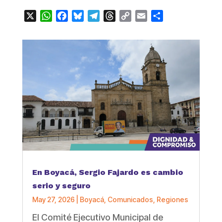
X
WhatsApp
Facebook
Bluesky
Telegram
Threads
Copy
Email
Compartir
Link
En Boyacá, Sergio Fajardo es cambio
serio y seguro
May 27, 2026
|
Boyacá
,
Comunicados
,
Regiones
El Comité Ejecutivo Municipal de