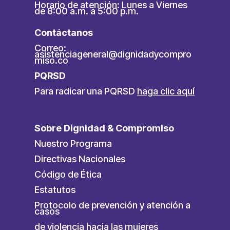
Horario de atención: Lunes a Viernes
de 8:00 a.m. a 5:00 p.m.
Contáctanos
Correo:
asistenciageneral@dignidadycompro
miso.co
PQRSD
Para radicar una PQRSD
haga clic aquí
Sobre Dignidad & Compromiso
Nuestro Programa
Directivas Nacionales
Código de Ética
Estatutos
Protocolo de prevención y atención a
casos
de violencia hacia las mujeres