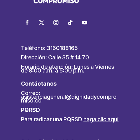
Teléfono: 3160188165
Dirección: Calle 35 # 14 70
Horario de atención: Lunes a Viernes
de 8:00 a.m. a 5:00 p.m.
Contáctanos
Correo:
asistenciageneral@dignidadycompro
miso.co
PQRSD
Para radicar una PQRSD
haga clic aquí