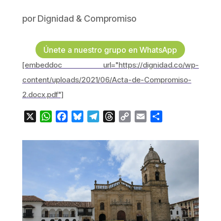
por
Dignidad & Compromiso
Únete a nuestro grupo en WhatsApp
[embeddoc url="https://dignidad.co/wp-
content/uploads/2021/06/Acta-de-Compromiso-
2.docx.pdf"]
X
WhatsApp
Facebook
Bluesky
Telegram
Threads
Copy
Email
Compartir
Link