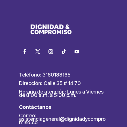
Teléfono: 3160188165
Dirección: Calle 35 # 14 70
Horario de atención: Lunes a Viernes
de 8:00 a.m. a 5:00 p.m.
Contáctanos
Correo:
asistenciageneral@dignidadycompro
miso.co