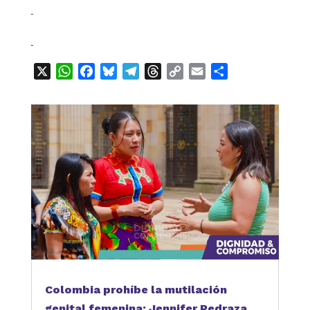
X
WhatsApp
Facebook
Bluesky
Telegram
Threads
Copy
Email
Compartir
Link
Colombia prohíbe la mutilación
genital femenina: Jennifer Pedraza