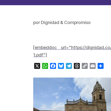
por
Dignidad & Compromiso
[embeddoc url="https://dignidad.
1.pdf"]
X
WhatsApp
Facebook
Bluesky
Telegram
Threads
Copy
Email
Com
Link