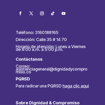
Teléfono: 3160188165
Dirección: Calle 35 # 14 70
Horario de atención: Lunes a Viernes
de 8:00 a.m. a 5:00 p.m.
Contáctanos
Correo:
asistenciageneral@dignidadycompro
miso.co
PQRSD
Para radicar una PQRSD
haga clic aquí
Sobre Dignidad & Compromiso