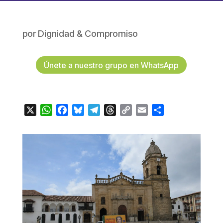
por
Dignidad & Compromiso
Únete a nuestro grupo en WhatsApp
X
WhatsApp
Facebook
Bluesky
Telegram
Threads
Copy
Email
Compartir
Link