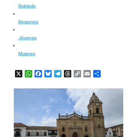
Robledo
Regiones
Jóvenes
Mujeres
X
WhatsApp
Facebook
Bluesky
Telegram
Threads
Copy
Email
Compartir
Link