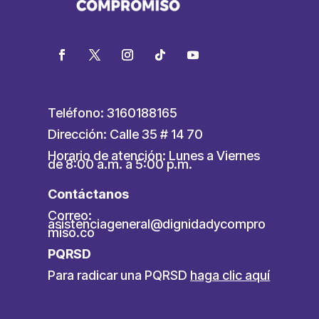
Teléfono: 3160188165
Dirección: Calle 35 # 14 70
Horario de atención: Lunes a Viernes
de 8:00 a.m. a 5:00 p.m.
Contáctanos
Correo:
asistenciageneral@dignidadycompro
miso.co
PQRSD
Para radicar una PQRSD
haga clic aquí