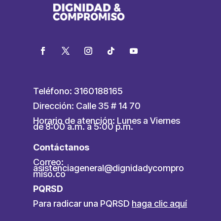
Teléfono: 3160188165
Dirección: Calle 35 # 14 70
Horario de atención: Lunes a Viernes
de 8:00 a.m. a 5:00 p.m.
Contáctanos
Correo:
asistenciageneral@dignidadycompro
miso.co
PQRSD
Para radicar una PQRSD
haga clic aquí