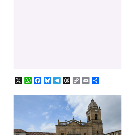
X
WhatsApp
Facebook
Bluesky
Telegram
Threads
Copy
Email
Compartir
Link