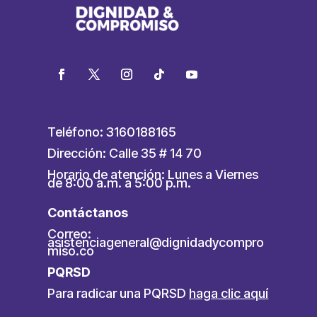
Teléfono: 3160188165
Dirección: Calle 35 # 14 70
Horario de atención: Lunes a Viernes
de 8:00 a.m. a 5:00 p.m.
Contáctanos
Correo:
asistenciageneral@dignidadycompro
miso.co
PQRSD
Para radicar una PQRSD
haga clic aquí