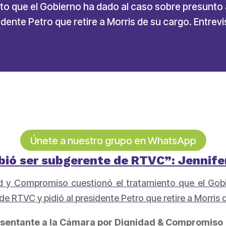
o que el Gobierno ha dado al caso sobre presunto 
idente Petro que retire a Morris de su cargo. Entrev
Únete a nuestro grupo en WhatsApp
bió ser subgerente de RTVC”: Jennife
ad y Compromiso cuestionó el tratamiento que el Gob
de RTVC y pidió al presidente Petro que retire a Morris 
esentante a la Cámara por Dignidad & Compromiso