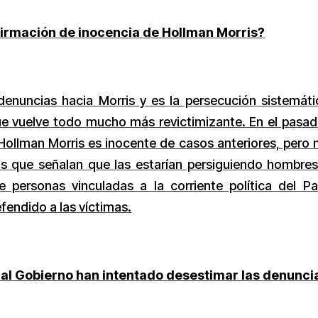
afirmación de inocencia de Hollman Morris?
denuncias hacia Morris y es la persecución sistemáti
ue vuelve todo mucho más revictimizante. En el pasad
ollman Morris es inocente de casos anteriores, pero 
as que señalan que las estarían persiguiendo hombre
personas vinculadas a la corriente política del Pa
fendido a las víctimas.
s al Gobierno han intentado desestimar las denunci