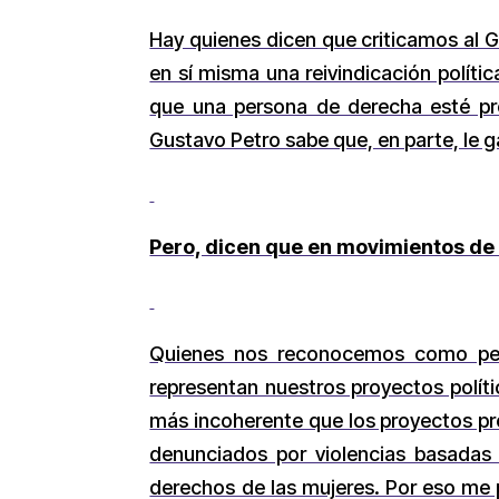
Hay quienes dicen que criticamos al Go
en sí misma una reivindicación polít
que una persona de derecha esté pro
Gustavo Petro sabe que, en parte, le 
Pero, dicen que en movimientos de 
Quienes nos reconocemos como per
representan nuestros proyectos polít
más incoherente que los proyectos pro
denunciados por violencias basadas
derechos de las mujeres. Por eso me 