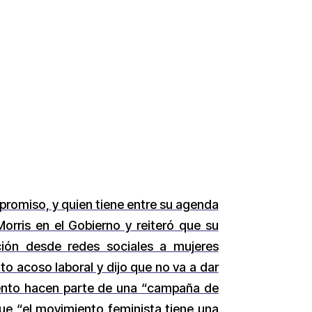
promiso, y quien tiene entre su agenda
Morris en el Gobierno y reiteró que su
ción desde redes sociales a mujeres
o acoso laboral y dijo que no va a dar
miento hacen parte de una “campaña de
que “el movimiento feminista tiene una