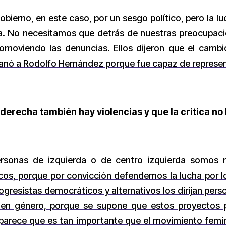
bierno, en este caso, por un sesgo político, pero la l
ica. No necesitamos que detrás de nuestras preocupac
moviendo las denuncias. Ellos dijeron que el cambio
ganó a Rodolfo Hernández porque fue capaz de represent
derecha también hay violencias y que la critica no
sonas de izquierda o de centro izquierda somos m
icos, porque por convicción defendemos la lucha por 
gresistas democráticos y alternativos los dirijan pe
 en género, porque se supone que estos proyectos po
parece que es tan importante que el movimiento femi