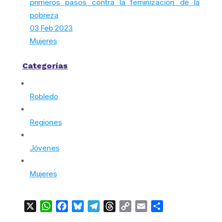
primeros pasos contra la feminización de la
pobreza
03 Feb 2023
Mujeres
Categorías
Robledo
Regiones
Jóvenes
Mujeres
X
WhatsApp
Facebook
Bluesky
Telegram
Threads
Copy
Email
Compartir
Link