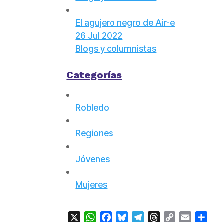
El agujero negro de Air-e
26 Jul 2022
Blogs y columnistas
Categorías
Robledo
Regiones
Jóvenes
Mujeres
X
WhatsApp
Facebook
Bluesky
Telegram
Threads
Copy
Email
Com