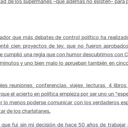
idad de los supermanes –que además no existen– para p
nador que más debates de control político ha realizado
senté cien proyectos de ley, que no fueron aprobado
 cumplió una regla que con humor descubrimos con Car
 minutos y uno bien malo lo aprueban también en cinco
les reuniones, conferencias, viajes, lecturas, 4 libro
que el acierto en política empieza por ser uno un “espe
lo menos poderse comunicar con los verdaderos especia
tar de los charlatanes.
 que fui sin mi decisión de hace 50 años de trabajar e