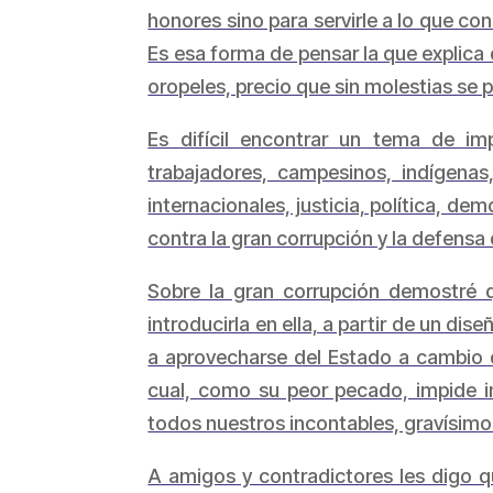
honores sino para servirle a lo que co
Es esa forma de pensar la que explica
oropeles, precio que sin molestias se
Es difícil encontrar un tema de im
trabajadores, campesinos, indígenas,
internacionales, justicia, política, de
contra la gran corrupción y la defensa 
Sobre la gran corrupción demostré q
introducirla en ella, a partir de un di
a aprovecharse del Estado a cambio 
cual, como su peor pecado, impide in
todos nuestros incontables, gravísimo
A amigos y contradictores les digo q