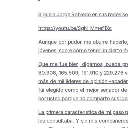
Sigue a Jorge Robledo en sus redes so
https://youtu.be/SgN_Mmef1Xc
Aunque por pudor me aburre hacerlo, 
jóvenes, sobre cómo tener un cierto éxi
Que me fue bien, digamos, puede prob
80.908, 165.509, 191.910 y 229.276 vo
más de mil líderes de opinión –académ
fui elegido como el mejor senador de
por usted porque no comparto sus ide
La primera característica de mi paso 
les consultaba. Y sin mis compañeros