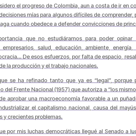
nsidero el progreso de Colombia, aun a costa de ir en 
 decisiones mías para algunos difíciles de comprender,
 paga cuando obedece a defender convicciones de princ
portancia que no estudiáramos para poder opinar co
 empresarios, salud, educación, ambiente, energía, c
mocracia… De esos esfuerzos, por falta de espacio, resa
de la producción y el trabajo nacionales.
ue se ha refinado tanto que ya es “legal”, porque 
seño del Frente Nacional (1957) que autoriza a “los mis
de aprobar una macroeconomía favorable a un puñado
dustrializar el capitalismo nacional, causa del mayús
s y crecientes problemas.
ue por mis luchas democráticas llegué al Senado a l