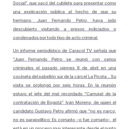
Social”, que sacó del cubilete para presentar como
una explicación pública al hecho de que su
hermano, Juan Fernando Petro, haya sido
descubierto visitando a presos indiciados o
condenados por todo tipo de acto criminal.
Un informe periodístico de Caracol TV señala que
“Juan Fernando Petro se reunió con varios
criminales el pasado viernes 8 de abril en una
cocineta del pabellón sur de la cárcel La Picota… Su
visita se prolongó por seis horas. En la reunión
estuvo el jefe del mal recordado “Carrusel de la
contratación de Bogotá”, Iván Moreno, de quien el
candidato Gustavo Petro afirmó que “no es narco,
no es parapolítico: Es corrupto –o fue corrupto–, él
está en un proceso muy interesante desde el punto