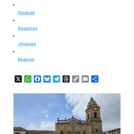
Robledo
Regiones
Jóvenes
Mujeres
X
WhatsApp
Facebook
Bluesky
Telegram
Threads
Copy
Email
Compartir
Link