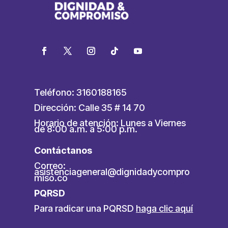
Teléfono: 3160188165
Dirección: Calle 35 # 14 70
Horario de atención: Lunes a Viernes
de 8:00 a.m. a 5:00 p.m.
Contáctanos
Correo:
asistenciageneral@dignidadycompro
miso.co
PQRSD
Para radicar una PQRSD
haga clic aquí