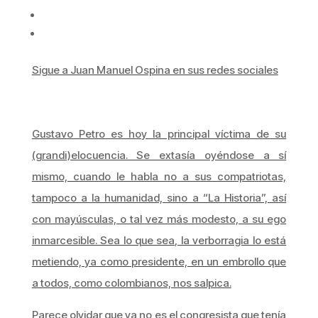
Sigue a Juan Manuel Ospina en sus redes sociales
Gustavo Petro es hoy la principal víctima de su
(grandi)elocuencia. Se extasía oyéndose a sí
mismo, cuando le habla no a sus compatriotas,
tampoco a la humanidad, sino a “La Historia”, así
con mayúsculas, o tal vez más modesto, a su ego
inmarcesible. Sea lo que sea, la verborragia lo está
metiendo, ya como presidente, en un embrollo que
a todos, como colombianos, nos salpica.
Parece olvidar que ya no es el congresista que tenía