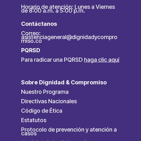
Horario de atención: Lunes a Viernes
de 8:00 a.m. a 5:00 p.m.
Contáctanos
Correo:
asistenciageneral@dignidadycompro
miso.co
PQRSD
Para radicar una PQRSD
haga clic aquí
Sobre Dignidad & Compromiso
Nuestro Programa
Directivas Nacionales
Código de Ética
Estatutos
Protocolo de prevención y atención a
casos