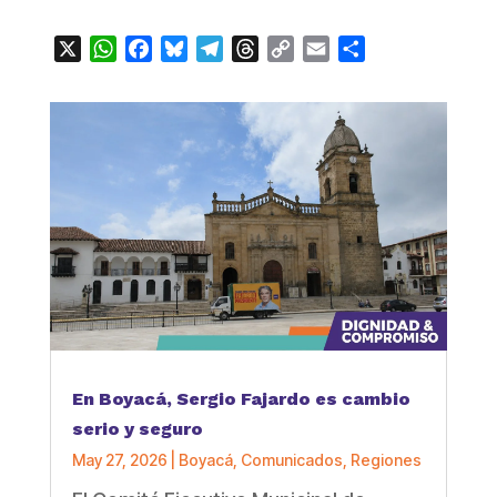
X
WhatsApp
Facebook
Bluesky
Telegram
Threads
Copy
Email
Compartir
Link
En Boyacá, Sergio Fajardo es cambio
serio y seguro
May 27, 2026
|
Boyacá
,
Comunicados
,
Regiones