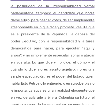
la posibilidad de la irresponsabilidad verbal
parlamentaria, tampoco el candidato que podía
darse el lujo, para pescar votos, de ser simplemente
irresponsable en lo que dice y promete. Resulta que
es el presidente de la República, la cabeza del
poder Ejecutivo, con la responsabilidad y la tarea
democrática para hacer, para ejecutar “aquí y
ahora”, y no simplemente especular, soñar o atacar
en voz alta. Lo que dice y no dice, el cómo y el
cuándo lo dice, no es asunto adjetivo, no es una
simple especulación, es el poder del Estado quien
habla. Esto Petro no lo entiende, o en su soberbia no
le importa. La suya es una irrealidad elocuente que
en vez de aclararle a él y a Colombia su futuro, el
camino a seguir, la tarea a realizar, se enreda y nos