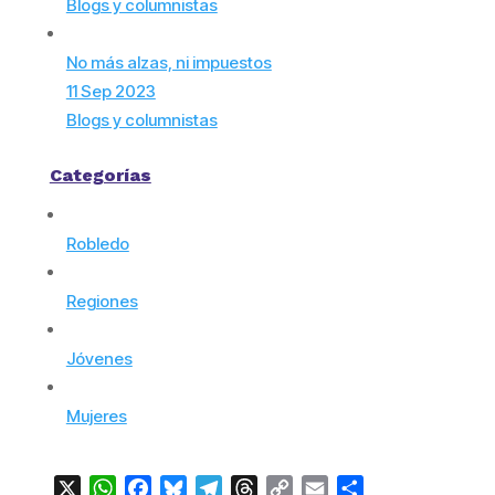
Blogs y columnistas
No más alzas, ni impuestos
11 Sep 2023
Blogs y columnistas
Categorías
Robledo
Regiones
Jóvenes
Mujeres
X
WhatsApp
Facebook
Bluesky
Telegram
Threads
Copy
Email
Compartir