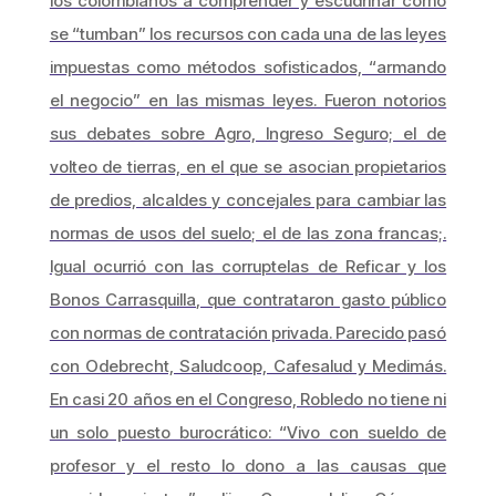
los colombianos a comprender y escudriñar cómo
se “tumban” los recursos con cada una de las leyes
impuestas como métodos sofisticados, “armando
el negocio” en las mismas leyes. Fueron notorios
sus debates sobre Agro, Ingreso Seguro; el de
volteo de tierras, en el que se asocian propietarios
de predios, alcaldes y concejales para cambiar las
normas de usos del suelo; el de las zona francas;.
Igual ocurrió con las corruptelas de Reficar y los
Bonos Carrasquilla, que contrataron gasto público
con normas de contratación privada. Parecido pasó
con Odebrecht, Saludcoop, Cafesalud y Medimás.
En casi 20 años en el Congreso, Robledo no tiene ni
un solo puesto burocrático: “Vivo con sueldo de
profesor y el resto lo dono a las causas que