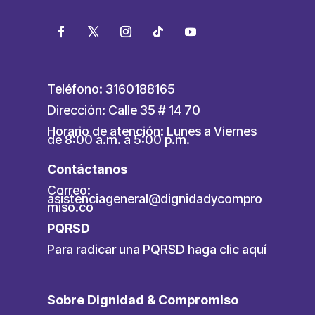
Teléfono: 3160188165
Dirección: Calle 35 # 14 70
Horario de atención: Lunes a Viernes
de 8:00 a.m. a 5:00 p.m.
Contáctanos
Correo:
asistenciageneral@dignidadycompro
miso.co
PQRSD
Para radicar una PQRSD
haga clic aquí
Sobre Dignidad & Compromiso