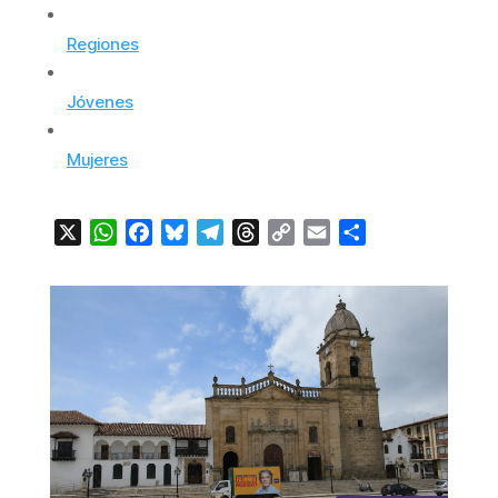
Regiones
Jóvenes
Mujeres
X
WhatsApp
Facebook
Bluesky
Telegram
Threads
Copy
Email
Compartir
Link