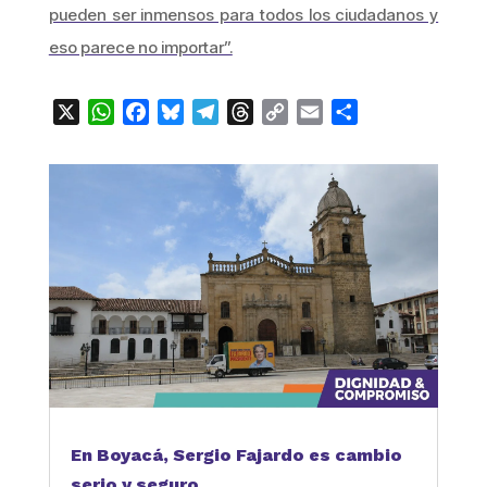
pueden ser inmensos para todos los ciudadanos y
eso parece no importar”.
X
WhatsApp
Facebook
Bluesky
Telegram
Threads
Copy
Email
Compartir
Link
En Boyacá, Sergio Fajardo es cambio
serio y seguro