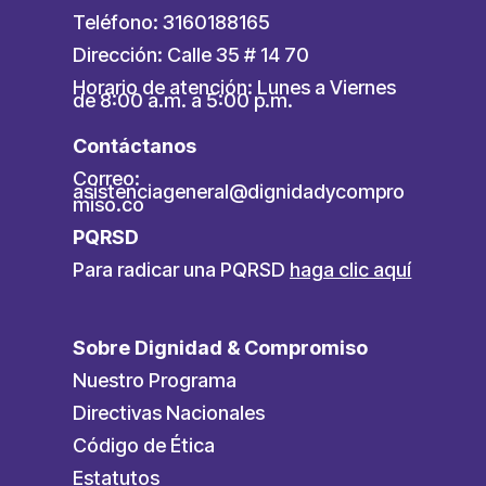
Teléfono: 3160188165
Dirección: Calle 35 # 14 70
Horario de atención: Lunes a Viernes
de 8:00 a.m. a 5:00 p.m.
Contáctanos
Correo:
asistenciageneral@dignidadycompro
miso.co
PQRSD
Para radicar una PQRSD
haga clic aquí
Sobre Dignidad & Compromiso
Nuestro Programa
Directivas Nacionales
Código de Ética
Estatutos