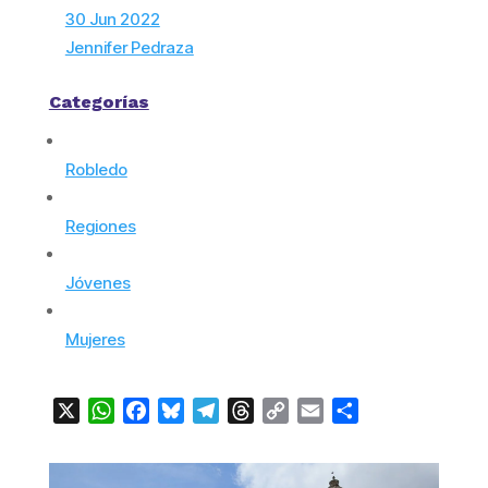
30 Jun 2022
Jennifer Pedraza
Categorías
Robledo
Regiones
Jóvenes
Mujeres
X
WhatsApp
Facebook
Bluesky
Telegram
Threads
Copy
Email
Compartir
Link