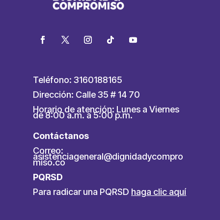
Teléfono: 3160188165
Dirección: Calle 35 # 14 70
Horario de atención: Lunes a Viernes
de 8:00 a.m. a 5:00 p.m.
Contáctanos
Correo:
asistenciageneral@dignidadycompro
miso.co
PQRSD
Para radicar una PQRSD
haga clic aquí