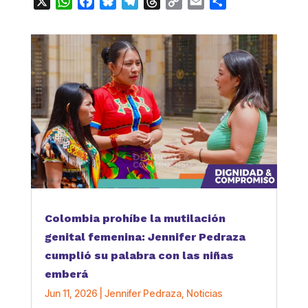
X
WhatsApp
Facebook
Bluesky
Telegram
Threads
Copy
Email
Compartir
Link
Colombia prohíbe la mutilación
genital femenina: Jennifer Pedraza
cumplió su palabra con las niñas
emberá
Jun 11, 2026
|
Jennifer Pedraza
,
Noticias