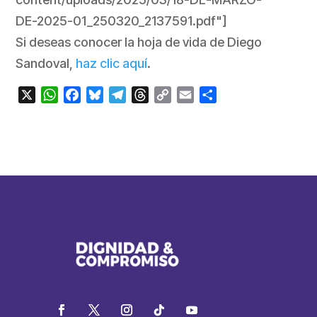
DE-2025-01_250320_2137591.pdf"]
Si deseas conocer la hoja de vida de Diego
Sandoval,
haz clic aquí
.
X
WhatsApp
Facebook
Bluesky
Telegram
Threads
Copy
Email
Compartir
Link