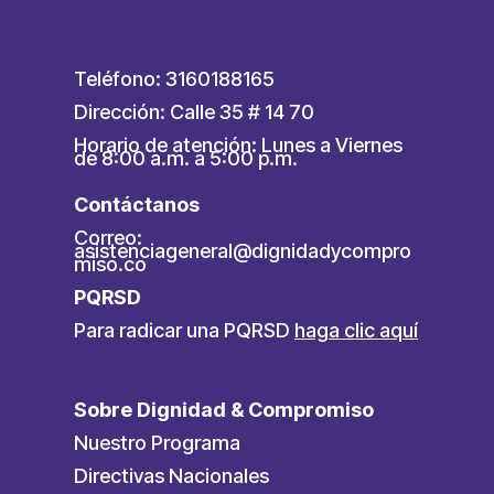
Teléfono: 3160188165
Dirección: Calle 35 # 14 70
Horario de atención: Lunes a Viernes
de 8:00 a.m. a 5:00 p.m.
Contáctanos
Correo:
asistenciageneral@dignidadycompro
miso.co
PQRSD
Para radicar una PQRSD
haga clic aquí
Sobre Dignidad & Compromiso
Nuestro Programa
Directivas Nacionales