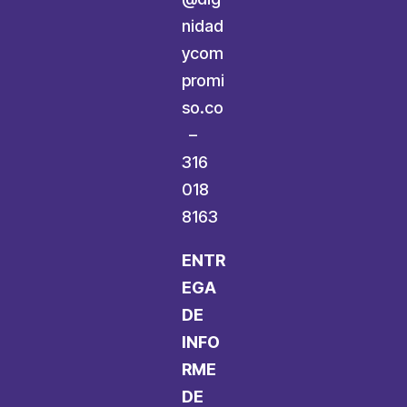
nidad
ycom
promi
so.co
–
316
018
8163
ENTR
EGA
DE
INFO
RME
DE