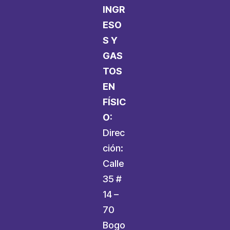
INGR
ESO
S Y
GAS
TOS
EN
FÍSIC
O:
Direc
ción:
Calle
35 #
14 –
70
Bogo