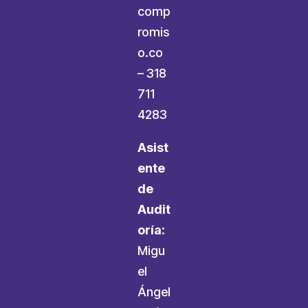
comp
romis
o.co
–
318
711
4283
Asist
ente
de
Audit
oría:
Migu
el
Ángel