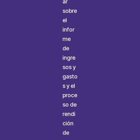
ar
sobre
el
infor
me
de
ingre
sos y
gasto
s y el
proce
so de
rendi
ción
de