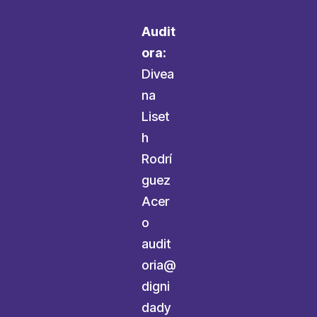
Audit
ora:
Divea
na
Liset
h
Rodrí
guez
Acer
o
audit
oria@
digni
dady