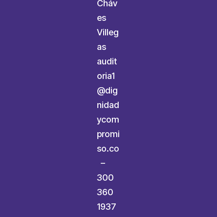
Cháv
es
Villeg
as
audit
oria1
@dig
nidad
ycom
promi
so.co
–
300
360
1937