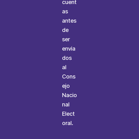
cuent
as
antes
de
ser
envia
dos
al
Cons
ejo
Nacio
nal
Elect
oral.