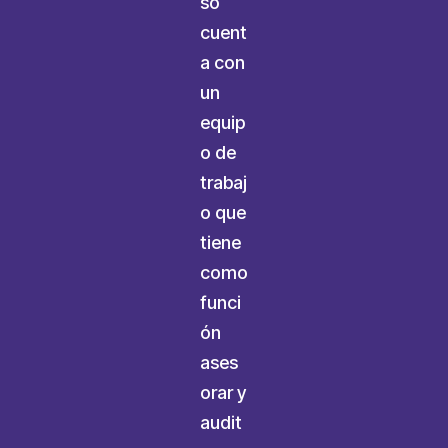
so
cuent
a con
un
equip
o de
trabaj
o que
tiene
como
funci
ón
ases
orar y
audit