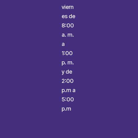
viern
es de
8:00
a. m.
a
1:00
p. m.
y de
2:00
p.m a
5:00
p.m