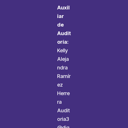
Auxil
iar
de
Audit
oría:
Kelly
Aleja
ndra
Ramír
ez
Herre
ra
Audit
oria3
@dig