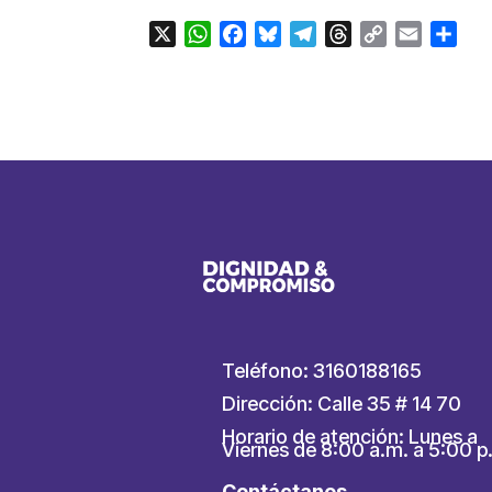
X
WhatsApp
Facebook
Bluesky
Telegram
Threads
Copy
Email
Com
Link
Teléfono: 3160188165
Dirección: Calle 35 # 14 70
Horario de atención: Lunes a
Viernes de 8:00 a.m. a 5:00 p
Contáctanos