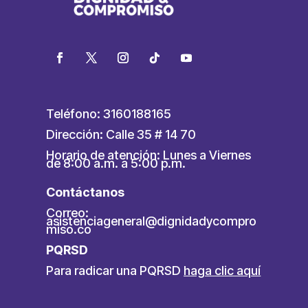
Teléfono: 3160188165
Dirección: Calle 35 # 14 70
Horario de atención: Lunes a Viernes
de 8:00 a.m. a 5:00 p.m.
Contáctanos
Correo:
asistenciageneral@dignidadycompro
miso.co
PQRSD
Para radicar una PQRSD
haga clic aquí