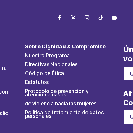
Sobre Dignidad & Compromiso
Ún
Nuestro Programa
vo
Directivas Nacionales
.m.
Código de Ética
Estatutos
Protocolo de prevención y
ycom
Af
atención a casos
C
de violencia hacia las mujeres
Política de tratamiento de datos
clic
personales
Q