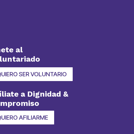
ete al
luntariado
QUIERO SER VOLUNTARIO
íliate a Dignidad &
ompromiso
UIERO AFILIARME