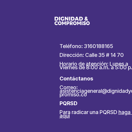
Teléfono: 3160188165
Dirección: Calle 35 # 14 70
Horario de atención: Lunes a
Viernes de 8:00 a.m. a 5:00 p
Contáctanos
Correo:
asistenciageneral@dignidad
promiso.co
PQRSD
Para radicar una PQRSD
haga 
aquí