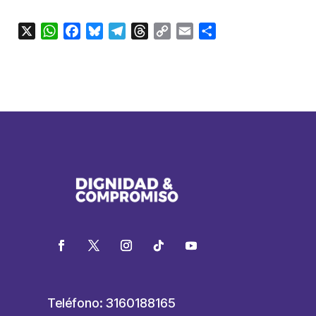
X
WhatsApp
Facebook
Bluesky
Telegram
Threads
Copy
Email
Compartir
Link
Teléfono: 3160188165