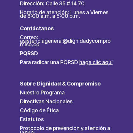
Dirección: Calle 35 # 14 70
Horario de atención: Lunes a Viernes
de 8:00 a.m. a 5:00 p.m.
Contáctanos
Correo:
asistenciageneral@dignidadycompro
miso.co
PQRSD
Para radicar una PQRSD
haga clic aquí
Sobre Dignidad & Compromiso
Nuestro Programa
Directivas Nacionales
Código de Ética
Estatutos
Protocolo de prevención y atención a
casos