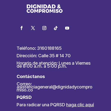
Teléfono: 3160188165
Dirección: Calle 35 # 14 70
Horario de atención: Lunes a Viernes
de 8:00 a.m. a 5:00 p.m.
Contáctanos
Correo:
asistenciageneral@dignidadycompro
miso.co
PQRSD
Para radicar una PQRSD
haga clic aquí