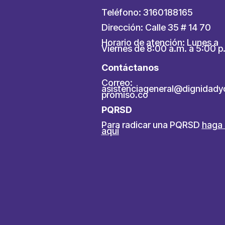
Teléfono: 3160188165
Dirección: Calle 35 # 14 70
Horario de atención: Lunes a
Viernes de 8:00 a.m. a 5:00 p
Contáctanos
Correo:
asistenciageneral@dignidad
promiso.co
PQRSD
Para radicar una PQRSD
haga 
aquí