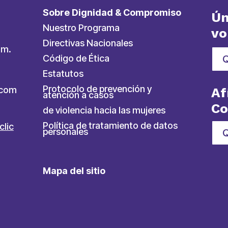
Sobre Dignidad & Compromiso
Ún
Nuestro Programa
vo
Directivas Nacionales
.m.
Código de Ética
Estatutos
Protocolo de prevención y
ycom
Af
atención a casos
C
de violencia hacia las mujeres
Política de tratamiento de datos
clic
personales
Q
Mapa del sitio