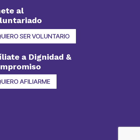
ete al
luntariado
QUIERO SER VOLUNTARIO
íliate a Dignidad &
ompromiso
UIERO AFILIARME