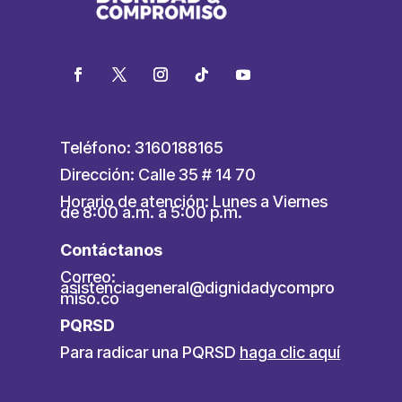
Teléfono: 3160188165
Dirección: Calle 35 # 14 70
Horario de atención: Lunes a Viernes
de 8:00 a.m. a 5:00 p.m.
Contáctanos
Correo:
asistenciageneral@dignidadycompro
miso.co
PQRSD
Para radicar una PQRSD
haga clic aquí