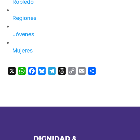
Robledo
Regiones
Jóvenes
Mujeres
X
WhatsApp
Facebook
Bluesky
Telegram
Threads
Copy
Email
Compartir
Link