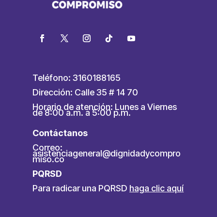
Teléfono: 3160188165
Dirección: Calle 35 # 14 70
Horario de atención: Lunes a Viernes
de 8:00 a.m. a 5:00 p.m.
Contáctanos
Correo:
asistenciageneral@dignidadycompro
miso.co
PQRSD
Para radicar una PQRSD
haga clic aquí