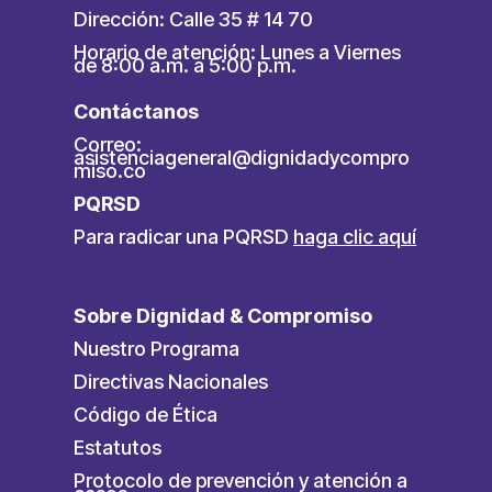
Dirección: Calle 35 # 14 70
Horario de atención: Lunes a Viernes
de 8:00 a.m. a 5:00 p.m.
Contáctanos
Correo:
asistenciageneral@dignidadycompro
miso.co
PQRSD
Para radicar una PQRSD
haga clic aquí
Sobre Dignidad & Compromiso
Nuestro Programa
Directivas Nacionales
Código de Ética
Estatutos
Protocolo de prevención y atención a