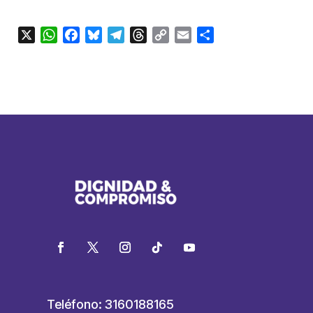
X
WhatsApp
Facebook
Bluesky
Telegram
Threads
Copy
Email
Compartir
Link
Teléfono: 3160188165