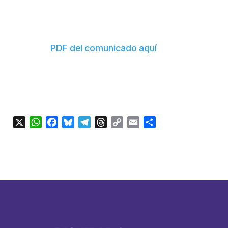
PDF del comunicado aquí
X
WhatsApp
Facebook
Bluesky
Telegram
Threads
Copy
Email
Compartir
Link