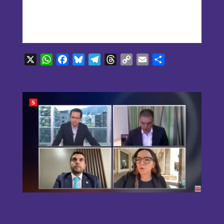
X
WhatsApp
Facebook
Bluesky
Telegram
Threads
Copy
Email
Compartir
Link
Jennifer Pedraza: “Así como Álvaro
Uribe está ahí, mañana puede ser el