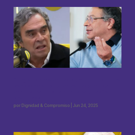
Sergio Fajardo critica duramente a Petro
por aparición pública con cabecillas
criminales en Medellín: «es un daño
profundo»
por
Dignidad & Compromiso
|
Jun 24, 2025