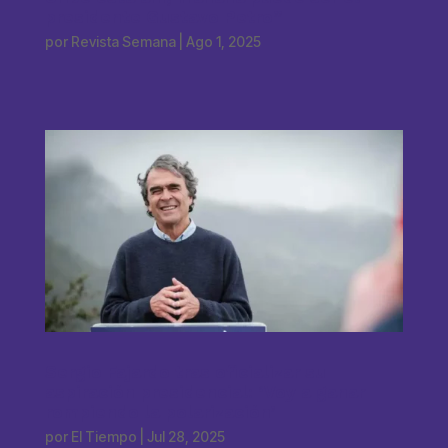
presidente Gustavo Petro”
por
Revista Semana
|
Ago 1, 2025
Sergio Fajardo tras oficializar su
aspiración presidencial: ‘Voy a ganar
rompiendo la polarización’
por
El Tiempo
|
Jul 28, 2025