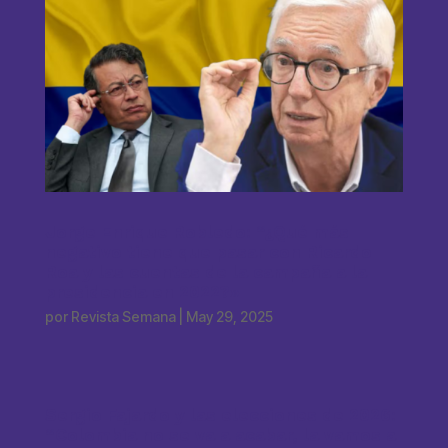
Jorge Enrique Robledo: “¿Qué más
negativo tiene que pasar con Ricardo
Roa y las cuentas de la campaña a la
presidencia en 2022?»
por
Revista Semana
|
May 29, 2025
Sergio Fajardo y las elecciones de 2026:
“Colombia no se va a acabar, la vamos a