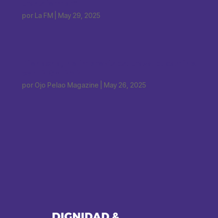
transformar”
por
La FM
|
May 29, 2025
Riohacha, no improvises: traza el camino
con DIGNIDAD
por
Ojo Pelao Magazine
|
May 26, 2025