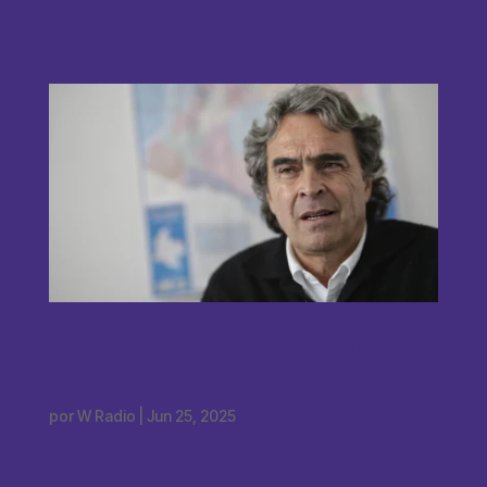
“No somos antiderechos, no conozco a
la señora Piraquive”: Fajardo respondió
por alianza con MIRA
por
W Radio
|
Jun 25, 2025