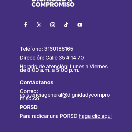
Teléfono: 3160188165
Dirección: Calle 35 # 14 70
Horario de atención: Lunes a Viernes
de 8:00 a.m. a 5:00 p.m.
Contáctanos
Correo:
asistenciageneral@dignidadycompro
miso.co
PQRSD
Para radicar una PQRSD
haga clic aquí