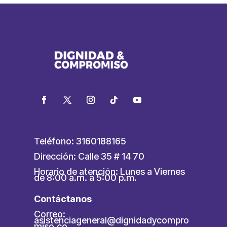
Teléfono: 3160188165
Dirección: Calle 35 # 14 70
Horario de atención: Lunes a Viernes
de 8:00 a.m. a 5:00 p.m.
Contáctanos
Correo:
asistenciageneral@dignidadycompro
miso.co