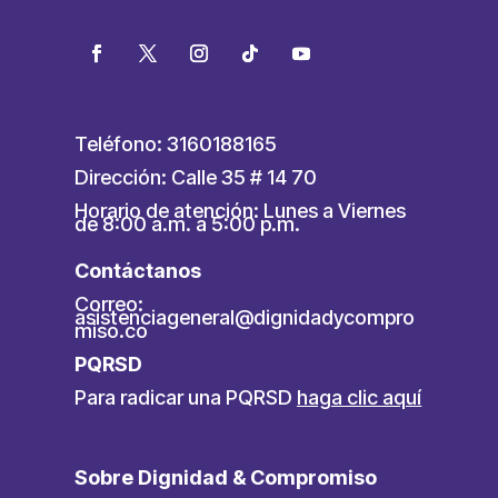
Teléfono: 3160188165
Dirección: Calle 35 # 14 70
Horario de atención: Lunes a Viernes
de 8:00 a.m. a 5:00 p.m.
Contáctanos
Correo:
asistenciageneral@dignidadycompro
miso.co
PQRSD
Para radicar una PQRSD
haga clic aquí
Sobre Dignidad & Compromiso