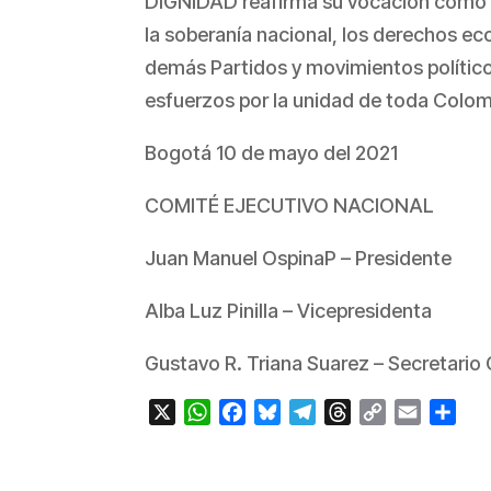
DIGNIDAD reafirma su vocación como fu
la soberanía nacional, los derechos ec
demás Partidos y movimientos político
esfuerzos por la unidad de toda Colom
Bogotá 10 de mayo del 2021
COMITÉ EJECUTIVO NACIONAL
Juan Manuel OspinaP – Presidente
Alba Luz Pinilla – Vicepresidenta
Gustavo R. Triana Suarez – Secretario 
X
WhatsApp
Facebook
Bluesky
Telegram
Threads
Copy
Email
Com
Link