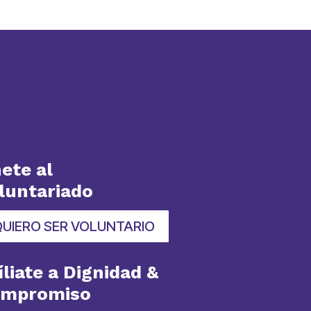
ete al
luntariado
QUIERO SER VOLUNTARIO
íliate a Dignidad &
ompromiso