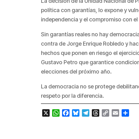
La decisión de la Unidad Nacional de Pr
política con garantías, lo expone y vul
independencia y el compromiso con el 
Sin garantías reales no hay democracia
contra de Jorge Enrique Robledo y hace
hechos que ponen en riesgo el ejercicio
Gustavo Petro que garantice condicion
elecciones del próximo año.
La democracia no se protege debilitand
respeto por la diferencia.
X
WhatsApp
Facebook
Bluesky
Telegram
Threads
Copy
Email
Com
Link