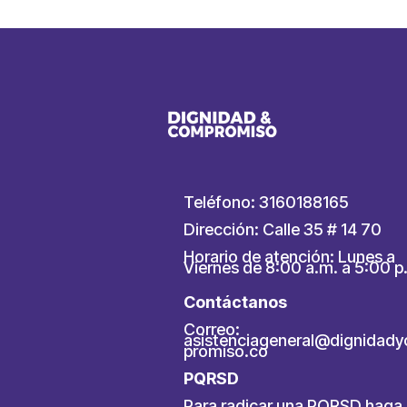
Teléfono: 3160188165
Dirección: Calle 35 # 14 70
Horario de atención: Lunes a
Viernes de 8:00 a.m. a 5:00 p
Contáctanos
Correo:
asistenciageneral@dignidad
promiso.co
PQRSD
Para radicar una PQRSD
haga 