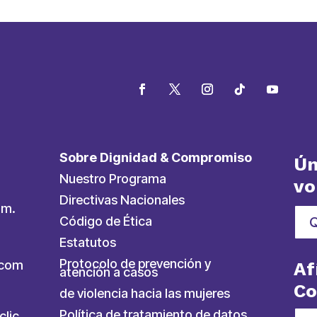
Sobre Dignidad & Compromiso
Ún
Nuestro Programa
vo
Directivas Nacionales
.m.
Código de Ética
Estatutos
Protocolo de prevención y
ycom
Af
atención a casos
C
de violencia hacia las mujeres
Política de tratamiento de datos
clic