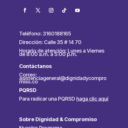
Teléfono: 3160188165
Dirección: Calle 35 # 14 70
Horario de atención: Lunes a Viernes
de 8:00 a.m. a 5:00 p.m.
Contáctanos
Correo:
asistenciageneral@dignidadycompro
miso.co
PQRSD
Para radicar una PQRSD
haga clic aquí
Sobre Dignidad & Compromiso
Nuestro Programa