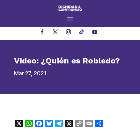
Video: ¿Quién es Robledo?
Mar 27, 2021
X
WhatsApp
Facebook
Bluesky
Telegram
Threads
Copy
Email
Compartir
Link