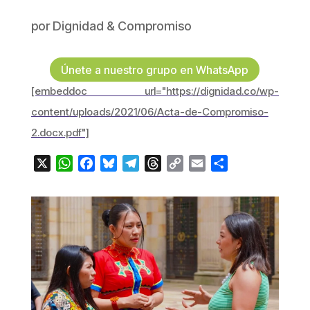
por
Dignidad & Compromiso
Únete a nuestro grupo en WhatsApp
[embeddoc url="https://dignidad.co/wp-
content/uploads/2021/06/Acta-de-Compromiso-
2.docx.pdf"]
X
WhatsApp
Facebook
Bluesky
Telegram
Threads
Copy
Email
Compartir
Link