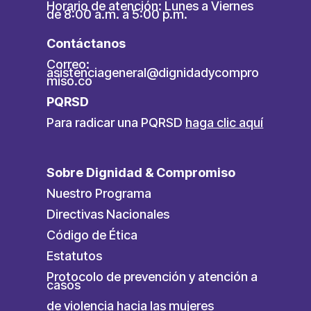
Horario de atención: Lunes a Viernes
de 8:00 a.m. a 5:00 p.m.
Contáctanos
Correo:
asistenciageneral@dignidadycompro
miso.co
PQRSD
Para radicar una PQRSD
haga clic aquí
Sobre Dignidad & Compromiso
Nuestro Programa
Directivas Nacionales
Código de Ética
Estatutos
Protocolo de prevención y atención a
casos
de violencia hacia las mujeres