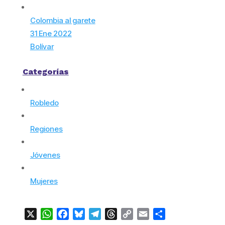
Colombia al garete
31 Ene 2022
Bolívar
Categorías
Robledo
Regiones
Jóvenes
Mujeres
X
WhatsApp
Facebook
Bluesky
Telegram
Threads
Copy
Email
Compartir