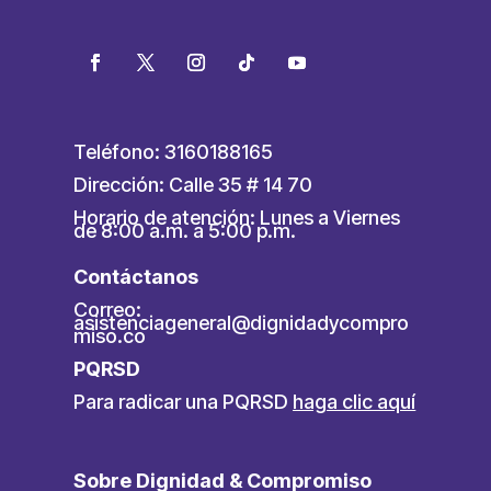
Teléfono: 3160188165
Dirección: Calle 35 # 14 70
Horario de atención: Lunes a Viernes
de 8:00 a.m. a 5:00 p.m.
Contáctanos
Correo:
asistenciageneral@dignidadycompro
miso.co
PQRSD
Para radicar una PQRSD
haga clic aquí
Sobre Dignidad & Compromiso