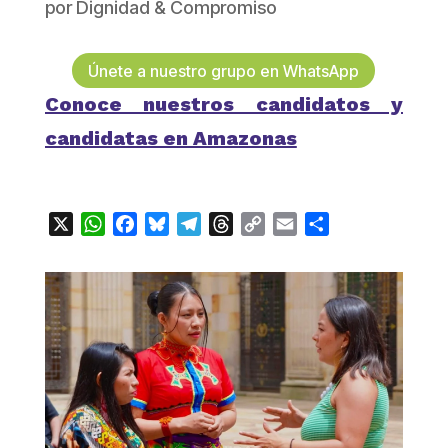
por
Dignidad & Compromiso
Únete a nuestro grupo en WhatsApp
Conoce nuestros candidatos y
candidatas en Amazonas
X
WhatsApp
Facebook
Bluesky
Telegram
Threads
Copy
Email
Compartir
Link