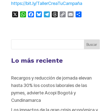
https://bit.ly/TallerCreaTuCampaña
X
W
F
B
T
T
C
E
C
h
a
l
e
h
o
m
o
a
c
u
l
r
p
a
m
t
e
e
e
e
y
i
p
s
b
s
g
a
L
l
a
A
o
k
r
d
i
r
Buscar
p
o
y
a
s
n
t
p
k
m
k
i
Lo más reciente
r
Recargos y reducción de jornada elevan
hasta 30% los costos laborales de las
pymes, advierte Acopi Bogotá y
Cundinamarca
Los impactos de la gran crisis económica y