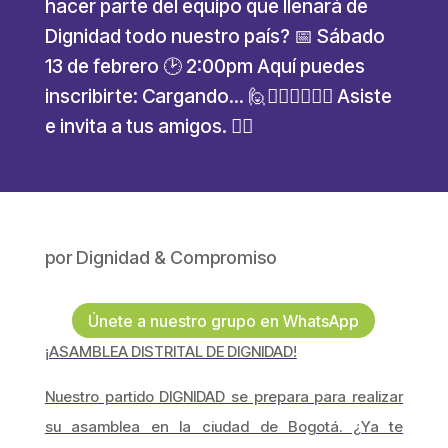
hacer parte del equipo que llenará de
Dignidad todo nuestro país? 📅 Sábado
13 de febrero 🕑 2:00pm Aquí puedes
inscribirte: Cargando… 🙋🙋🏻‍♂️🙋🏾‍♀️ Asiste
e invita a tus amigos. ✌🏽
por
Dignidad & Compromiso
Únete a nuestro grupo en WhatsApp
¡ASAMBLEA DISTRITAL DE DIGNIDAD!
Nuestro partido DIGNIDAD se prepara para realizar
su asamblea en la ciudad de Bogotá. ¿Ya te