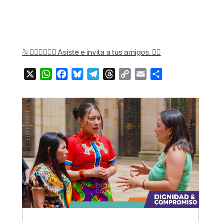
🙋🙋🏻‍♂️🙋🏾‍♀️ Asiste e invita a tus amigos. ✌🏽
X
WhatsApp
Facebook
Bluesky
Telegram
Threads
Copy
Email
Compartir
Link