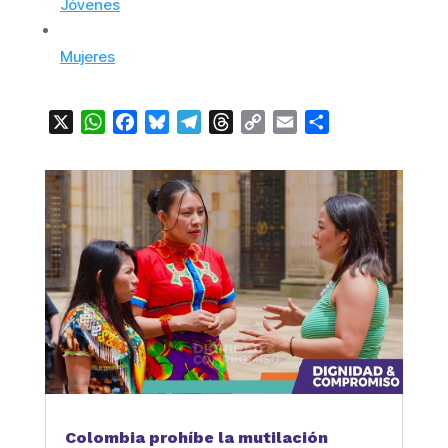
Jóvenes
Mujeres
X
WhatsApp
Facebook
Bluesky
Telegram
Threads
Copy
Email
Compartir
Link
Colombia prohíbe la mutilación