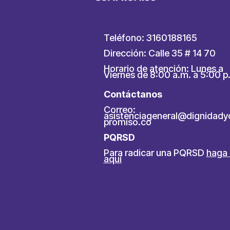
Teléfono: 3160188165
Dirección: Calle 35 # 14 70
Horario de atención: Lunes a
Viernes de 8:00 a.m. a 5:00 p
Contáctanos
Correo:
asistenciageneral@dignidad
promiso.co
PQRSD
Para radicar una PQRSD
haga 
aquí