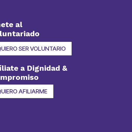
ete al
luntariado
QUIERO SER VOLUNTARIO
íliate a Dignidad &
ompromiso
UIERO AFILIARME