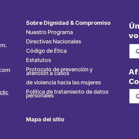
Sobre Dignidad & Compromiso
Ún
Nuestro Programa
vo
Directivas Nacionales
.m.
Código de Ética
Estatutos
Protocolo de prevención y
ycom
Af
atención a casos
C
de violencia hacia las mujeres
Política de tratamiento de datos
clic
personales
Q
Mapa del sitio