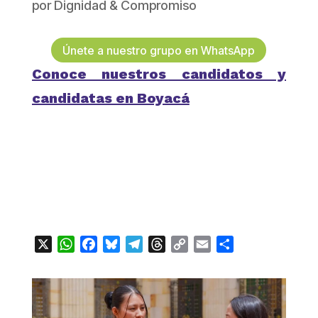
por
Dignidad & Compromiso
Únete a nuestro grupo en WhatsApp
Conoce nuestros candidatos y
candidatas en Boyacá
X
WhatsApp
Facebook
Bluesky
Telegram
Threads
Copy
Email
Compartir
Link