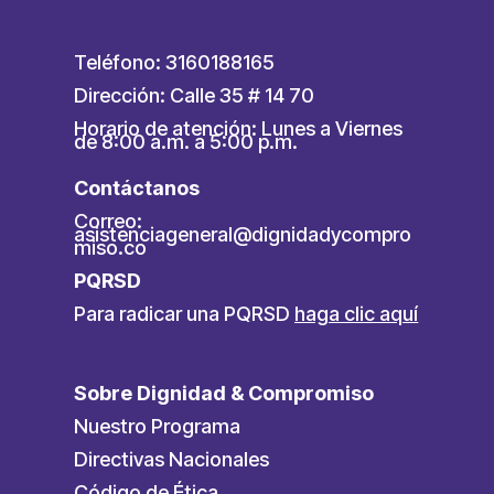
Teléfono: 3160188165
Dirección: Calle 35 # 14 70
Horario de atención: Lunes a Viernes
de 8:00 a.m. a 5:00 p.m.
Contáctanos
Correo:
asistenciageneral@dignidadycompro
miso.co
PQRSD
Para radicar una PQRSD
haga clic aquí
Sobre Dignidad & Compromiso
Nuestro Programa
Directivas Nacionales
Código de Ética