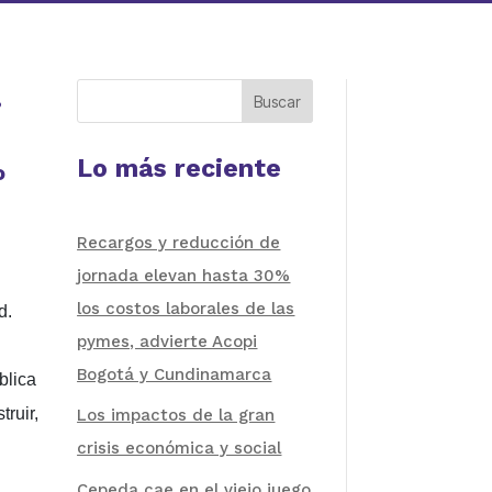
,
Buscar
Lo más reciente
o
Recargos y reducción de
jornada elevan hasta 30%
los costos laborales de las
d.
pymes, advierte Acopi
Bogotá y Cundinamarca
blica
truir,
Los impactos de la gran
crisis económica y social
Cepeda cae en el viejo juego