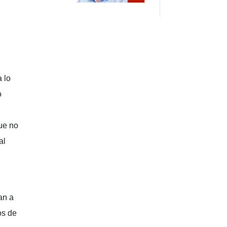
 lo
o
que no
al
an a
os de