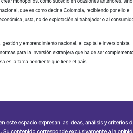
a crear monopolios, como sucedió en ocasiones anteriores, sino
nacional, que es como decir a Colombia, recibiendo por ello el
económica justa, no de explotación al trabajador o al consumid
d, gestión y emprendimiento nacional, al capital e inversionista
normas para la inversión extranjera que ha de ser complemento
 Esa es la tarea pendiente que tiene el país.
partir
 este espacio expresan las ideas, análisis y criterios d
 Su contenido corresponde exclusivamente a la opinión