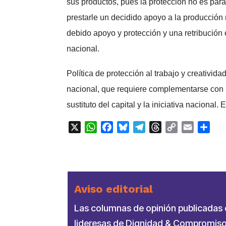
sus productos, pues la protección no es par
prestarle un decidido apoyo a la producción 
debido apoyo y protección y una retribución 
nacional.
Política de protección al trabajo y creativida
nacional, que requiere complementarse con 
sustituto del capital y la iniciativa nacional.
X
WhatsApp
Facebook
Bluesky
Telegram
Threads
Copy
Email
Com
Link
Aviso editorial
Las columnas de opinión publicadas en
lideresas de Dignidad & Compromiso.