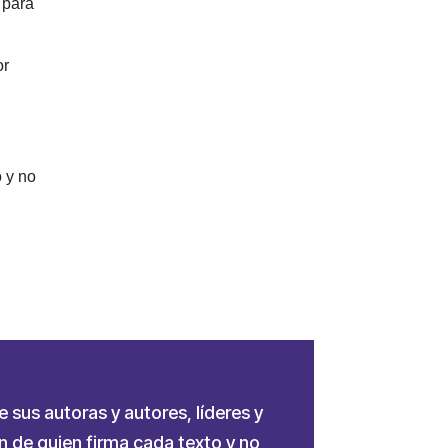
 para
or
 y no
e sus autoras y autores, líderes y
 de quien firma cada texto y no