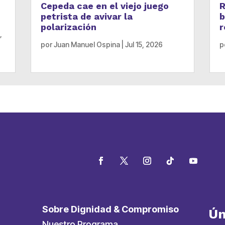
Cepeda cae en el viejo juego
R
petrista de avivar la
b
polarización
r
,
por
Juan Manuel Ospina
|
Jul 15, 2026
p
Sobre Dignidad & Compromiso
Ún
Nuestro Programa