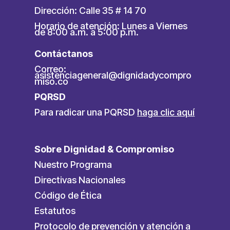
Dirección: Calle 35 # 14 70
Horario de atención: Lunes a Viernes
de 8:00 a.m. a 5:00 p.m.
Contáctanos
Correo:
asistenciageneral@dignidadycompro
miso.co
PQRSD
Para radicar una PQRSD
haga clic aquí
Sobre Dignidad & Compromiso
Nuestro Programa
Directivas Nacionales
Código de Ética
Estatutos
Protocolo de prevención y atención a