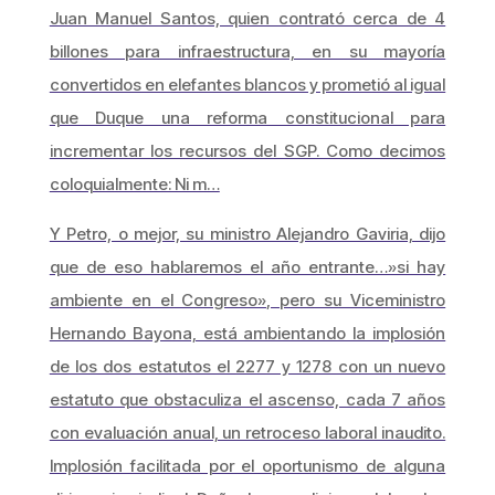
Juan Manuel Santos, quien contrató cerca de 4
billones para infraestructura, en su mayoría
convertidos en elefantes blancos y prometió al igual
que Duque una reforma constitucional para
incrementar los recursos del SGP. Como decimos
coloquialmente: Ni m…
Y Petro, o mejor, su ministro Alejandro Gaviria, dijo
que de eso hablaremos el año entrante…»si hay
ambiente en el Congreso», pero su Viceministro
Hernando Bayona, está ambientando la implosión
de los dos estatutos el 2277 y 1278 con un nuevo
estatuto que obstaculiza el ascenso, cada 7 años
con evaluación anual, un retroceso laboral inaudito.
Implosión facilitada por el oportunismo de alguna