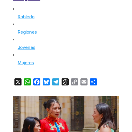
Robledo
Regiones
Jóvenes
Mujeres
X
WhatsApp
Facebook
Bluesky
Telegram
Threads
Copy
Email
Compartir
Link