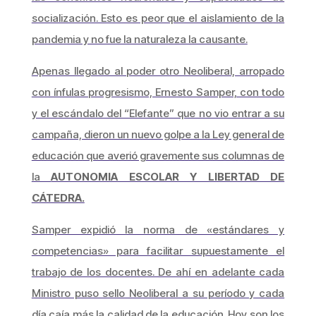
socialización. Esto es peor que el aislamiento de la
pandemia y no fue la naturaleza la causante.
Apenas llegado al poder otro Neoliberal, arropado
con ínfulas progresismo, Ernesto Samper, con todo
y el escándalo del “Elefante” que no vio entrar a su
campaña, dieron un nuevo golpe a la Ley general de
educación que averió gravemente sus columnas de
la
AUTONOMIA ESCOLAR Y LIBERTAD DE
CÁTEDRA.
Samper expidió la norma de «estándares y
competencias» para facilitar supuestamente el
trabajo de los docentes. De ahí en adelante cada
Ministro puso sello Neoliberal a su período y cada
día caía más la calidad de la educación. Hoy son los